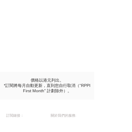
價格以港元列出。
*訂閱將每月自動更新，直到您自行取消（“RPPI
First Month" 計劃除外）。
訂閲鏈接：
關於我們的服務:
RPPI 視膜注碼
RPPI 視膜注碼
WPD 波頻脈冲注碼
WPD 波頻脈冲注碼